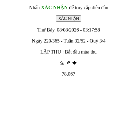
Nhấn
XÁC NHẬN
để truy cập diễn đàn
Thứ Bảy, 08/08/2026 - 03:17:58
Ngày 220/365 - Tuần 32/52 - Quý 3/4
LẬP THU : Bắt đầu mùa thu
🌼 🍂 🍁
78,067