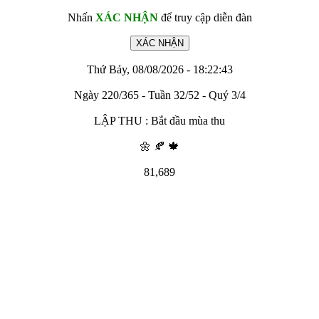
Nhấn
XÁC NHẬN
để truy cập diễn đàn
Thứ Bảy, 08/08/2026 - 18:22:43
Ngày 220/365 - Tuần 32/52 - Quý 3/4
LẬP THU : Bắt đầu mùa thu
🌼 🍂 🍁
81,689