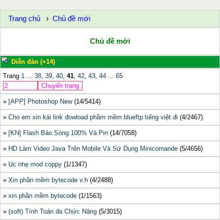
Trang chủ
Chủ đề mới
Chủ đề mới
Diễn đàn (+14)
Trang
1
...
38
,
39
,
40
,
41
,
42
,
43
,
44
...
65
»
[APP] Photoshop New
(14/5414)
»
Cho em xin kái link đowload phầm mềm blueftp tiếng việt đi
(4/2467)
»
[KN] Flash Báo Sóng 100% Và Pin
(14/7058)
»
HD Làm Video Java Trên Mobile Và Sử Dụng Minicomande
(5/4656)
»
Uc nhẹ mod coppy
(1/1347)
»
Xin phần mềm bytecode v.h
(4/2488)
»
xin phần mềm bytecode
(1/1563)
»
(soft) Tính Toán đa Chức Năng
(5/3015)