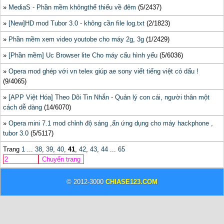
»
MediaS - Phần mềm khôngthể thiếu về đêm
(5/2437)
»
[New]HD mod Tubor 3.0 - không cần file log.txt
(2/1823)
»
Phần mềm xem video youtobe cho máy 2g, 3g
(1/2429)
»
[Phần mềm] Uc Browser lite Cho máy cấu hình yếu
(5/6036)
»
Opera mod ghép với vn telex giúp ae sony viết tiếng việt có dấu !
(9/4065)
»
[APP Việt Hóa] Theo Dõi Tin Nhắn - Quản lý con cái, người thân một
cách dễ dàng
(14/6070)
»
Opera mini 7.1 mod chỉnh độ sáng ,ẩn ứng dụng cho máy hackphone ,
tubor 3.0
(5/5117)
Trang
1
...
38
,
39
,
40
,
41
,
42
,
43
,
44
...
65
© 2012-3000
CHIASE123.COM