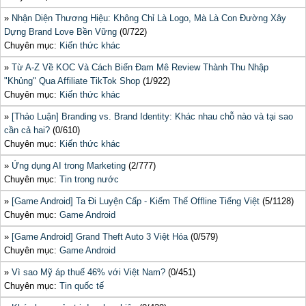
»
Nhận Diện Thương Hiệu: Không Chỉ Là Logo, Mà Là Con Đường Xây
Dựng Brand Love Bền Vững
(0/722)
Chuyên mục:
Kiến thức khác
»
Từ A-Z Về KOC Và Cách Biến Đam Mê Review Thành Thu Nhập
"Khủng" Qua Affiliate TikTok Shop
(1/922)
Chuyên mục:
Kiến thức khác
»
[Thảo Luận] Branding vs. Brand Identity: Khác nhau chỗ nào và tại sao
cần cả hai?
(0/610)
Chuyên mục:
Kiến thức khác
»
Ứng dụng AI trong Marketing
(2/777)
Chuyên mục:
Tin trong nước
»
[Game Android] Ta Đi Luyện Cấp - Kiếm Thế Offline Tiếng Việt
(5/1128)
Chuyên mục:
Game Android
»
[Game Android] Grand Theft Auto 3 Việt Hóa
(0/579)
Chuyên mục:
Game Android
»
Vì sao Mỹ áp thuế 46% với Việt Nam?
(0/451)
Chuyên mục:
Tin quốc tế