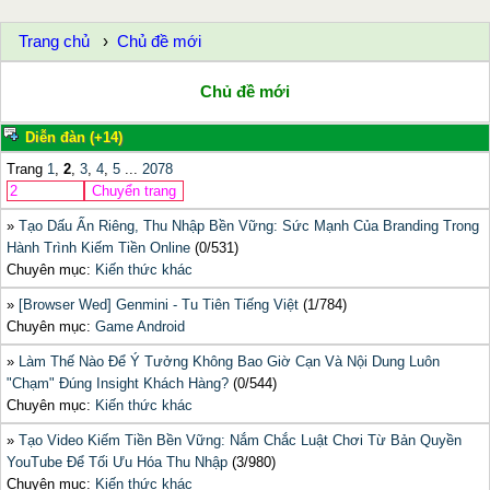
Trang chủ
Chủ đề mới
Chủ đề mới
Diễn đàn (+14)
Trang
1
,
2
,
3
,
4
,
5
...
2078
»
Tạo Dấu Ấn Riêng, Thu Nhập Bền Vững: Sức Mạnh Của Branding Trong
Hành Trình Kiếm Tiền Online
(0/531)
Chuyên mục:
Kiến thức khác
»
[Browser Wed] Genmini - Tu Tiên Tiếng Việt
(1/784)
Chuyên mục:
Game Android
»
Làm Thế Nào Để Ý Tưởng Không Bao Giờ Cạn Và Nội Dung Luôn
"Chạm" Đúng Insight Khách Hàng?
(0/544)
Chuyên mục:
Kiến thức khác
»
Tạo Video Kiếm Tiền Bền Vững: Nắm Chắc Luật Chơi Từ Bản Quyền
YouTube Để Tối Ưu Hóa Thu Nhập
(3/980)
Chuyên mục:
Kiến thức khác