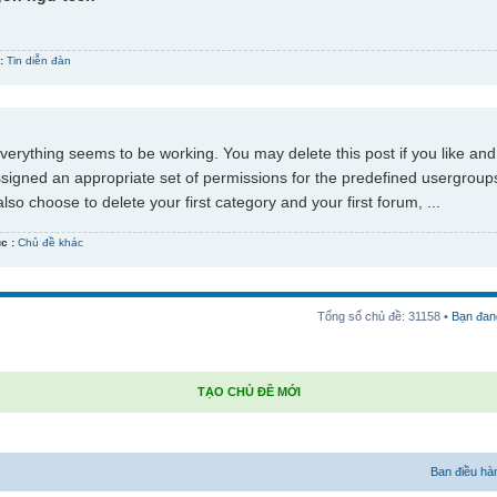
:
Tin diễn đàn
verything seems to be working. You may delete this post if you like and 
assigned an appropriate set of permissions for the predefined usergroup
so choose to delete your first category and your first forum, ...
c :
Chủ đề khác
Tổng số chủ đề:
31158
•
Bạn đan
TẠO CHỦ ĐỀ MỚI
Ban điều hà