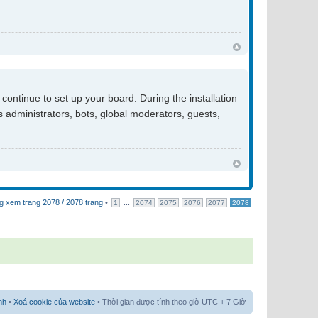
continue to set up your board. During the installation
s administrators, bots, global moderators, guests,
g xem trang
2078
/
2078
trang
•
...
1
2074
2075
2076
2077
2078
nh
•
Xoá cookie của website
• Thời gian được tính theo giờ UTC + 7 Giờ