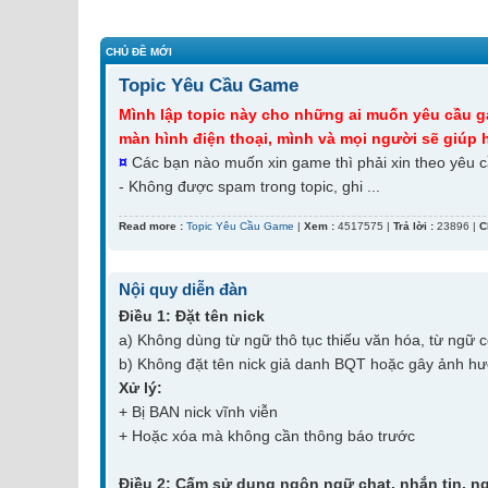
CHỦ ĐỀ MỚI
Topic Yêu Cầu Game
Mình lập topic này cho những ai muốn yêu cầu ga
màn hình điện thoại, mình và mọi người sẽ giúp
¤
Các bạn nào muốn xin game thì phải xin theo yêu c
- Không được spam trong topic, ghi ...
Read more :
Topic Yêu Cầu Game
|
Xem :
4517575 |
Trả lời :
23896 |
C
Nội quy diễn đàn
Điều 1: Đặt tên nick
a) Không dùng từ ngữ thô tục thiếu văn hóa, từ ngữ 
b) Không đặt tên nick giả danh BQT hoặc gây ảnh hư
Xử lý:
+ Bị BAN nick vĩnh viễn
+ Hoặc xóa mà không cần thông báo trước
Điều 2: Cấm sử dụng ngôn ngữ chat, nhắn tin, n