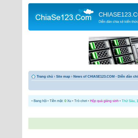
CHIASE123.
Diễn đàn chia sẻ kiến thứ
Trang chủ
›
Site map
›
News of CHIASE123.COM - Diễn đàn chi
•
Bang hội
•
Tiền mặt:
0
Xu
•
Trò chơi
•
Hộp quà giáng sinh
•
Thứ Sáu, 1