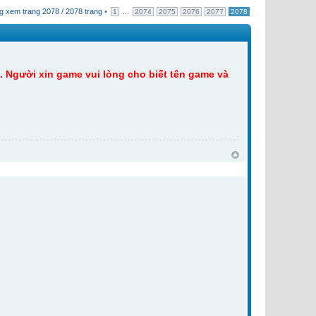
g xem trang
2078
/
2078
trang
•
...
1
2074
2075
2076
2077
2078
. Người xin game vui lòng cho biết tên game và