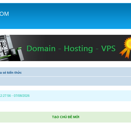
COM
c
a sẻ kiến thức
2:27:56 - 07/08/2026
TẠO CHỦ ĐỀ MỚI