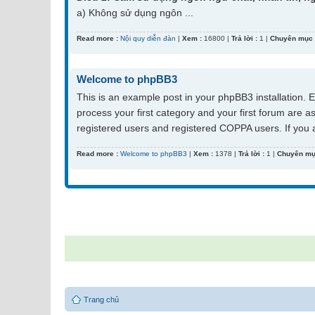
a) Không sử dụng ngôn ...
Read more :
Nội quy diễn đàn
|
Xem :
16800 |
Trả lời :
1 |
Chuyên mục 
Welcome to phpBB3
This is an example post in your phpBB3 installation. E
process your first category and your first forum are 
registered users and registered COPPA users. If you al
Read more :
Welcome to phpBB3
|
Xem :
1378 |
Trả lời :
1 |
Chuyên mụ
Trang chủ