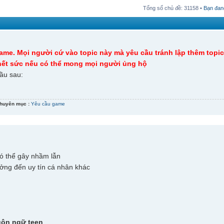
Tổng số chủ đề:
31158
•
Bạn đan
me. Mọi người cứ vào topic này mà yêu cầu tránh lập thêm topic
 hết sức nếu có thể mong mọi người ủng hộ
ầu sau:
huyên mục :
Yêu cầu game
có thể gây nhầm lẫn
ởng đến uy tín cá nhân khác
gôn ngữ teen