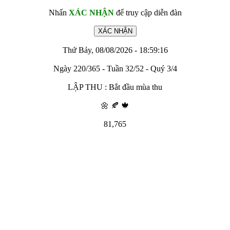
Nhấn
XÁC NHẬN
để truy cập diễn đàn
Thứ Bảy, 08/08/2026 - 18:59:16
Ngày 220/365 - Tuần 32/52 - Quý 3/4
LẬP THU : Bắt đầu mùa thu
🌼 🍂 🍁
81,765