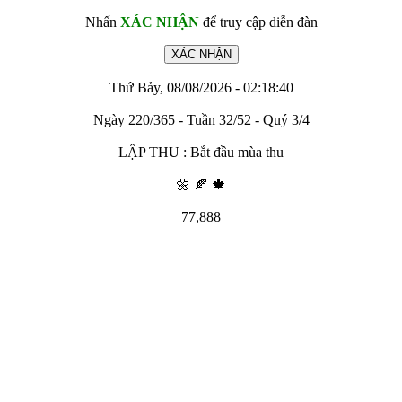
Nhấn
XÁC NHẬN
để truy cập diễn đàn
Thứ Bảy, 08/08/2026 - 02:18:40
Ngày 220/365 - Tuần 32/52 - Quý 3/4
LẬP THU : Bắt đầu mùa thu
🌼 🍂 🍁
77,888