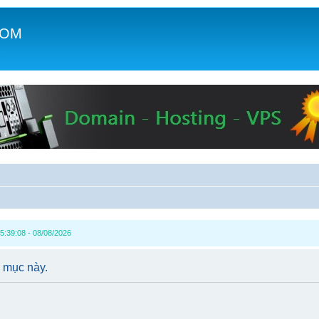
COM
c
5:39:08 - 08/08/2026
 mục này.