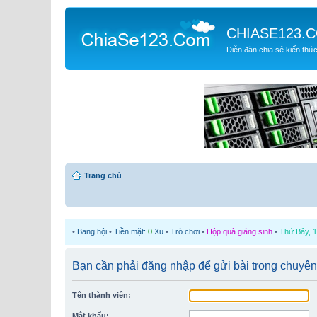
CHIASE123.
Diễn đàn chia sẻ kiến thứ
Trang chủ
•
Bang hội
•
Tiền mặt:
0
Xu
•
Trò chơi
•
Hộp quà giáng sinh
•
Thứ Bảy, 1
Bạn cần phải đăng nhập để gửi bài trong chuyên
Tên thành viên:
Mật khẩu: