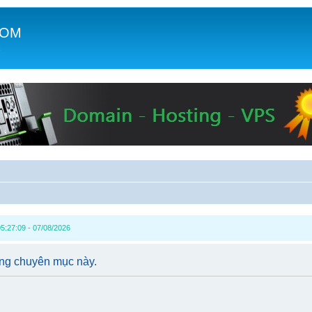
COM
c
5:27:09 - 07/08/2026
ong chuyên mục này.