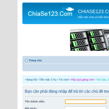
CHIASE123.
Diễn đàn chia sẻ kiến thứ
Trang chủ
•
Bang hội
•
Tiền mặt:
0
Xu
•
Trò chơi
•
Hộp quà giáng sinh
•
Thứ Sáu, 0
Bạn cần phải đăng nhập để trả lời các chủ đề tr
Tên thành viên:
Mật khẩu: