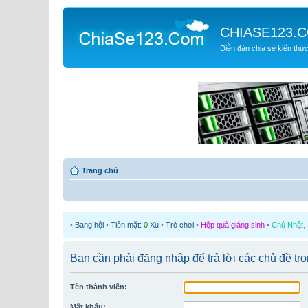
CHIASE123.
Diễn đàn chia sẻ kiến thứ
Trang chủ
•
Bang hội
•
Tiền mặt:
0
Xu
•
Trò chơi
•
Hộp quà giáng sinh
•
Chủ Nhật, 
Bạn cần phải đăng nhập để trả lời các chủ đề tr
Tên thành viên:
Mật khẩu: