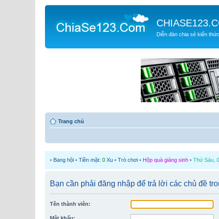
CHIASE123.
Diễn đàn chia sẻ kiến thứ
Trang chủ
•
Bang hội
•
Tiền mặt:
0
Xu
•
Trò chơi
•
Hộp quà giáng sinh
•
Thứ Sáu, 0
Bạn cần phải đăng nhập để trả lời các chủ đề tr
Tên thành viên:
Mật khẩu: