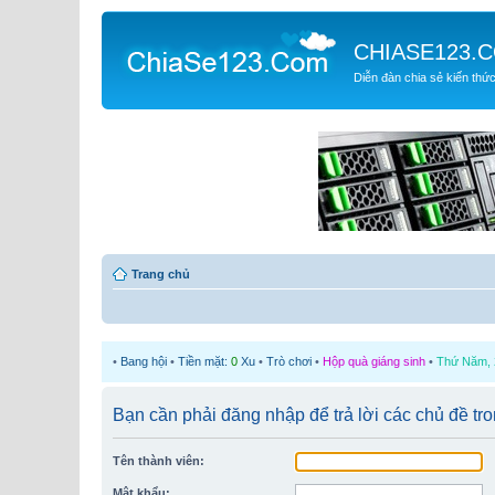
CHIASE123.
Diễn đàn chia sẻ kiến thứ
Trang chủ
•
Bang hội
•
Tiền mặt:
0
Xu
•
Trò chơi
•
Hộp quà giáng sinh
•
Thứ Năm, 2
Bạn cần phải đăng nhập để trả lời các chủ đề tr
Tên thành viên:
Mật khẩu: