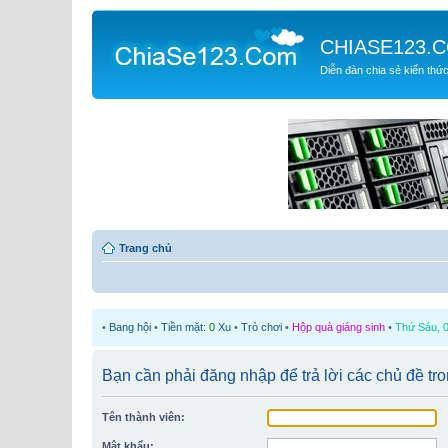
CHIASE123.
Diễn đàn chia sẻ kiến thứ
Trang chủ
•
Bang hội
•
Tiền mặt:
0
Xu
•
Trò chơi
•
Hộp quà giáng sinh
•
Thứ Sáu, 0
Bạn cần phải đăng nhập để trả lời các chủ đề tr
Tên thành viên:
Mật khẩu: