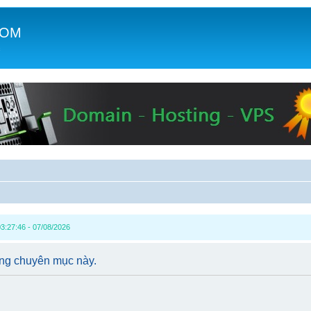
COM
c
3:27:46 - 07/08/2026
ong chuyên mục này.