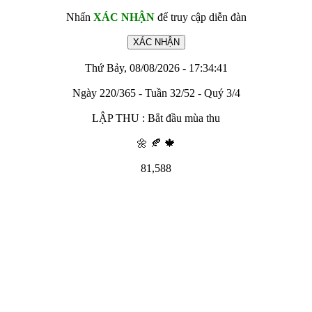
Nhấn
XÁC NHẬN
để truy cập diễn đàn
Thứ Bảy, 08/08/2026 - 17:34:41
Ngày 220/365 - Tuần 32/52 - Quý 3/4
LẬP THU : Bắt đầu mùa thu
🌼 🍂 🍁
81,588