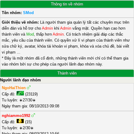
Thông tin về nhóm
Tên nhóm:
SMod
Giới thiệu về nhóm:
Là người tham gia quản lý tất các chuyên mục trên
diễn đàn và hỗ trợ cho
Admin
khi
Admin
vắng mặt. Quyền hạn cao hơn
thành viên và
Mod
, thấp hơn
Admin
. Có trách nhiệm giải đáp các thắc
mắc, yêu cầu của thành viên. Có quyền xử lí vi phạm của thành viên như
sửa chữ ký, avatar, khóa tài khoản vi phạm, khóa và xóa chủ đề, bài viết
vi phạm ...
* Đây là một nhóm đã cố định, những thành viên mới chỉ có thể tham gia
vào nhóm bởi sự cho phép của người lãnh đạo nhóm này.
Thành viên
Người lãnh đạo nhóm
NgoHaiThien
Cấp độ:
(23119)
Tu luyện: ☀️27/30☀️
Ngày tham gia: 08/10/2013 09:08
nghiammo1992
Cấp độ:
(15)
Tu luyện: ☀️2/30☀️
Ngày tham gia: 08/03/2012 10:56