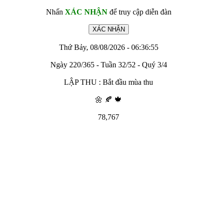
Nhấn
XÁC NHẬN
để truy cập diễn đàn
Thứ Bảy, 08/08/2026 - 06:36:55
Ngày 220/365 - Tuần 32/52 - Quý 3/4
LẬP THU : Bắt đầu mùa thu
🌼 🍂 🍁
78,767