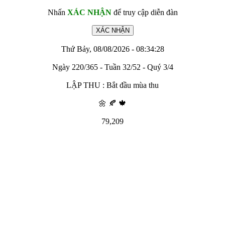
Nhấn
XÁC NHẬN
để truy cập diễn đàn
Thứ Bảy, 08/08/2026 - 08:34:28
Ngày 220/365 - Tuần 32/52 - Quý 3/4
LẬP THU : Bắt đầu mùa thu
🌼 🍂 🍁
79,209