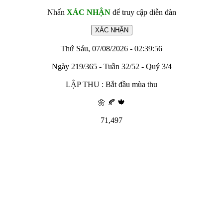
Nhấn
XÁC NHẬN
để truy cập diễn đàn
Thứ Sáu, 07/08/2026 - 02:39:56
Ngày 219/365 - Tuần 32/52 - Quý 3/4
LẬP THU : Bắt đầu mùa thu
🌼 🍂 🍁
71,497