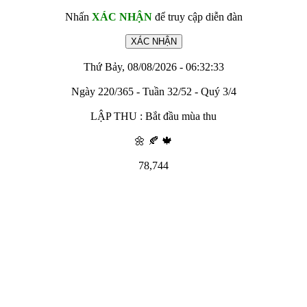
Nhấn
XÁC NHẬN
để truy cập diễn đàn
Thứ Bảy, 08/08/2026 - 06:32:33
Ngày 220/365 - Tuần 32/52 - Quý 3/4
LẬP THU : Bắt đầu mùa thu
🌼 🍂 🍁
78,744