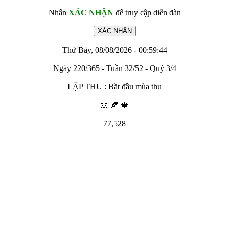
Nhấn
XÁC NHẬN
để truy cập diễn đàn
Thứ Bảy, 08/08/2026 - 00:59:44
Ngày 220/365 - Tuần 32/52 - Quý 3/4
LẬP THU : Bắt đầu mùa thu
🌼 🍂 🍁
77,528