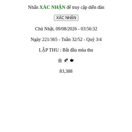
Nhấn
XÁC NHẬN
để truy cập diễn đàn
Chủ Nhật, 09/08/2026 - 03:56:32
Ngày 221/365 - Tuần 32/52 - Quý 3/4
LẬP THU : Bắt đầu mùa thu
🌼 🍂 🍁
83,388