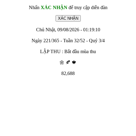
Nhấn
XÁC NHẬN
để truy cập diễn đàn
Chủ Nhật, 09/08/2026 - 01:19:10
Ngày 221/365 - Tuần 32/52 - Quý 3/4
LẬP THU : Bắt đầu mùa thu
🌼 🍂 🍁
82,688