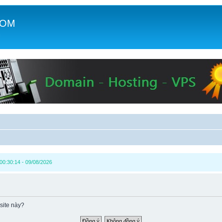
COM
c
00:30:14 - 09/08/2026
site này?