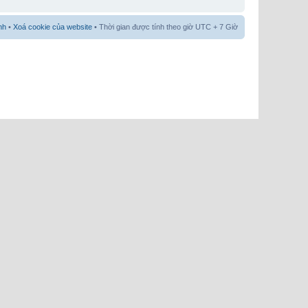
nh
•
Xoá cookie của website
• Thời gian được tính theo giờ UTC + 7 Giờ