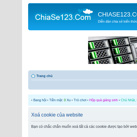
CHIASE123.
Diễn đàn chia sẻ kiến thứ
Trang chủ
•
Bang hội
•
Tiền mặt:
0
Xu
•
Trò chơi
•
Hộp quà giáng sinh
•
Chủ Nhật, 
Xoá cookie của website
Bạn có chắc chắn muốn xoá tất cả các cookie được tạo bởi web