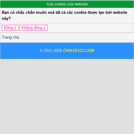
Xoá cookie của website
Bạn có chắc chắn muốn xoá tất cả các cookie được tạo bởi website
này?
Trang chủ
© 2012-3000
CHIASE123.COM