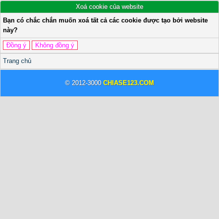
Xoá cookie của website
Bạn có chắc chắn muốn xoá tất cả các cookie được tạo bởi website
này?
Trang chủ
© 2012-3000
CHIASE123.COM