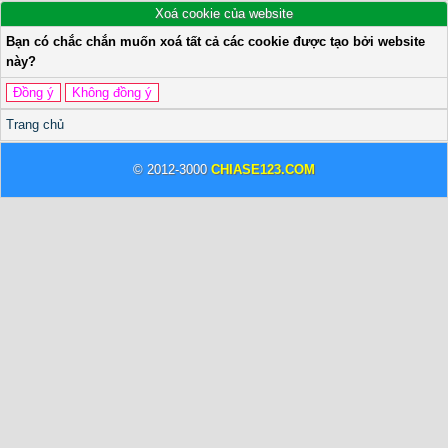
Xoá cookie của website
Bạn có chắc chắn muốn xoá tất cả các cookie được tạo bởi website
này?
Trang chủ
© 2012-3000
CHIASE123.COM