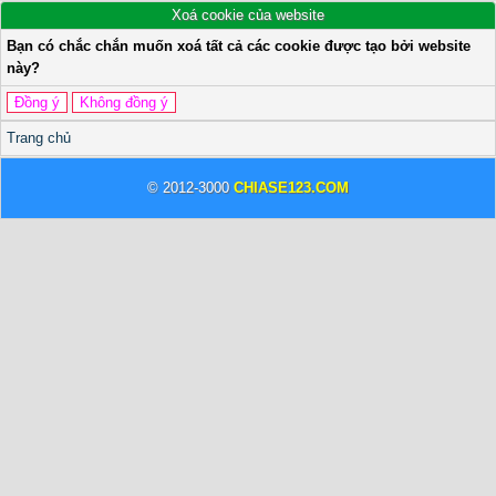
Xoá cookie của website
Bạn có chắc chắn muốn xoá tất cả các cookie được tạo bởi website
này?
Trang chủ
© 2012-3000
CHIASE123.COM