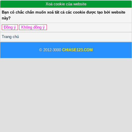
Xoá cookie của website
Bạn có chắc chắn muốn xoá tất cả các cookie được tạo bởi website
này?
Trang chủ
© 2012-3000
CHIASE123.COM