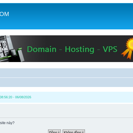
COM
c
8:56:20 - 06/08/2026
site này?