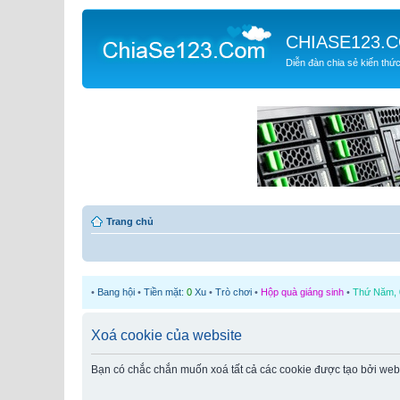
CHIASE123.
Diễn đàn chia sẻ kiến thứ
Trang chủ
•
Bang hội
•
Tiền mặt:
0
Xu
•
Trò chơi
•
Hộp quà giáng sinh
•
Thứ Năm, 0
Xoá cookie của website
Bạn có chắc chắn muốn xoá tất cả các cookie được tạo bởi web