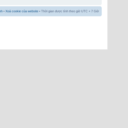
nh
•
Xoá cookie của website
• Thời gian được tính theo giờ UTC + 7 Giờ