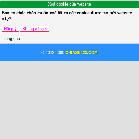
Xoá cookie của website
Bạn có chắc chắn muốn xoá tất cả các cookie được tạo bởi website
này?
Trang chủ
© 2012-3000
CHIASE123.COM