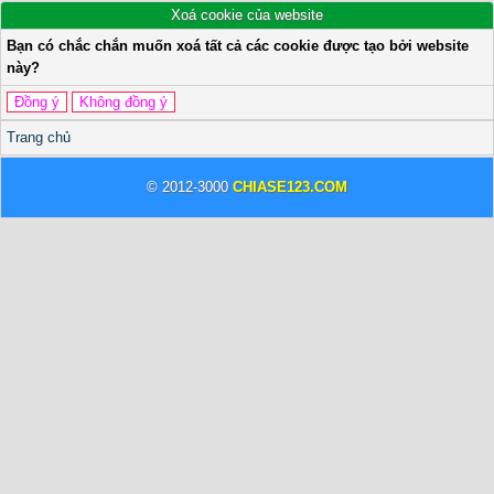
Xoá cookie của website
Bạn có chắc chắn muốn xoá tất cả các cookie được tạo bởi website
này?
Trang chủ
© 2012-3000
CHIASE123.COM