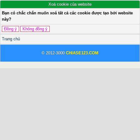
Xoá cookie của website
Bạn có chắc chắn muốn xoá tất cả các cookie được tạo bởi website
này?
Trang chủ
© 2012-3000
CHIASE123.COM