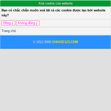
Xoá cookie của website
Bạn có chắc chắn muốn xoá tất cả các cookie được tạo bởi website
này?
Trang chủ
© 2012-3000
CHIASE123.COM