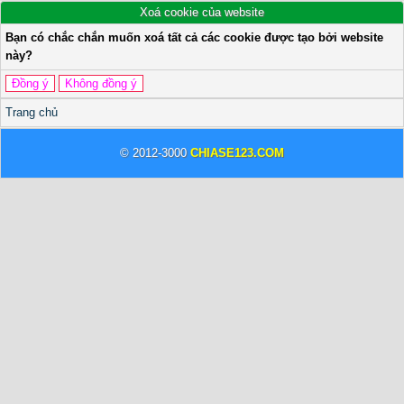
Xoá cookie của website
Bạn có chắc chắn muốn xoá tất cả các cookie được tạo bởi website
này?
Trang chủ
© 2012-3000
CHIASE123.COM