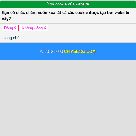
Xoá cookie của website
Bạn có chắc chắn muốn xoá tất cả các cookie được tạo bởi website
này?
Trang chủ
© 2012-3000
CHIASE123.COM