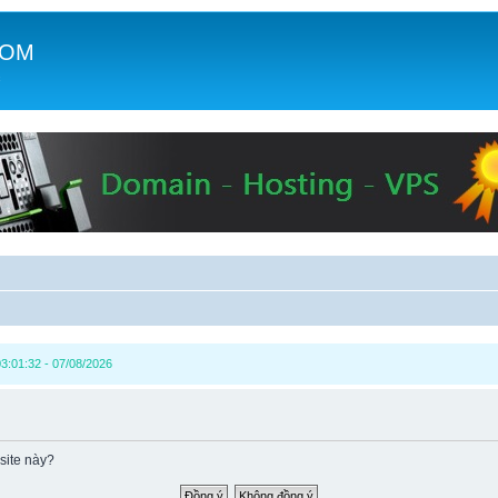
COM
c
3:01:32 - 07/08/2026
site này?