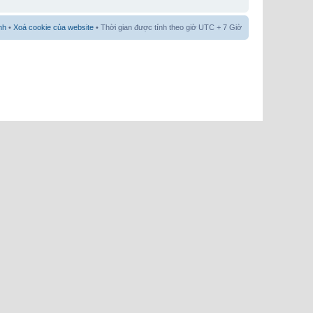
nh
•
Xoá cookie của website
• Thời gian được tính theo giờ UTC + 7 Giờ