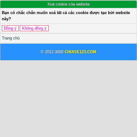
Xoá cookie của website
Bạn có chắc chắn muốn xoá tất cả các cookie được tạo bởi website
này?
Trang chủ
© 2012-3000
CHIASE123.COM