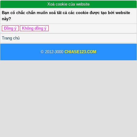
Xoá cookie của website
Bạn có chắc chắn muốn xoá tất cả các cookie được tạo bởi website
này?
Trang chủ
© 2012-3000
CHIASE123.COM