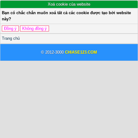
Xoá cookie của website
Bạn có chắc chắn muốn xoá tất cả các cookie được tạo bởi website
này?
Trang chủ
© 2012-3000
CHIASE123.COM