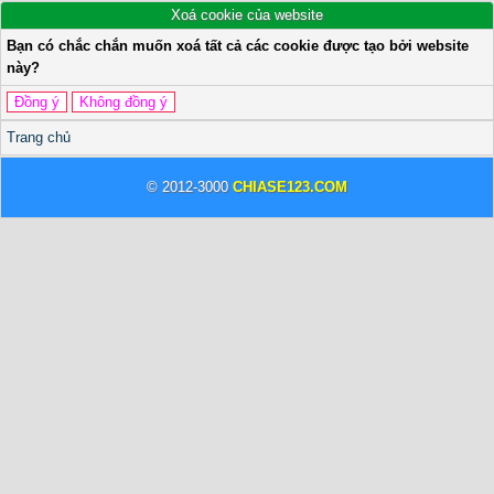
Xoá cookie của website
Bạn có chắc chắn muốn xoá tất cả các cookie được tạo bởi website
này?
Trang chủ
© 2012-3000
CHIASE123.COM