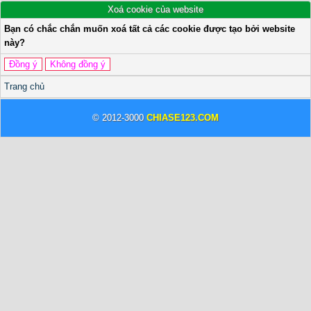
Xoá cookie của website
Bạn có chắc chắn muốn xoá tất cả các cookie được tạo bởi website
này?
Trang chủ
© 2012-3000
CHIASE123.COM