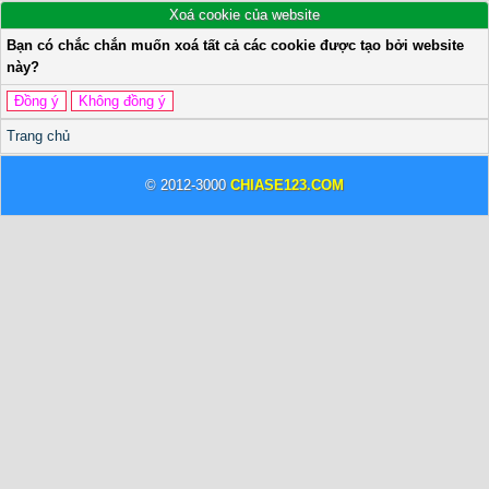
Xoá cookie của website
Bạn có chắc chắn muốn xoá tất cả các cookie được tạo bởi website
này?
Trang chủ
© 2012-3000
CHIASE123.COM