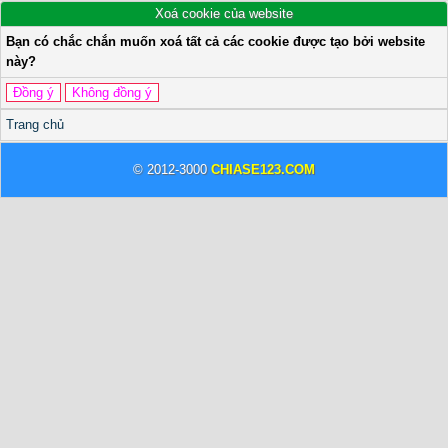
Xoá cookie của website
Bạn có chắc chắn muốn xoá tất cả các cookie được tạo bởi website
này?
Trang chủ
© 2012-3000
CHIASE123.COM