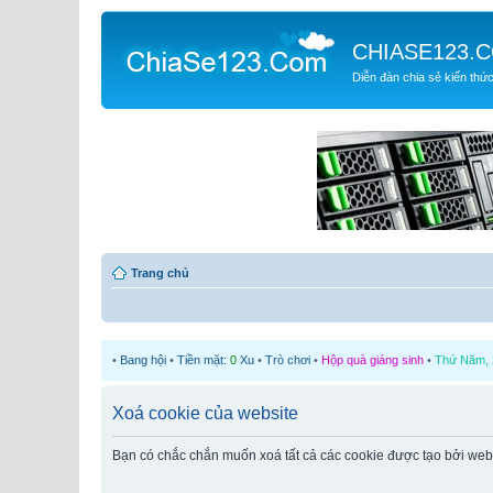
CHIASE123.
Diễn đàn chia sẻ kiến thứ
Trang chủ
•
Bang hội
•
Tiền mặt:
0
Xu
•
Trò chơi
•
Hộp quà giáng sinh
•
Thứ Năm, 2
Xoá cookie của website
Bạn có chắc chắn muốn xoá tất cả các cookie được tạo bởi web