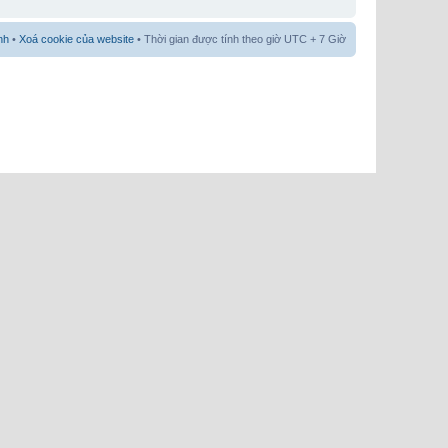
nh
•
Xoá cookie của website
• Thời gian được tính theo giờ UTC + 7 Giờ