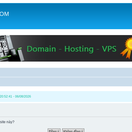
COM
c
0:52:41 - 06/08/2026
site này?