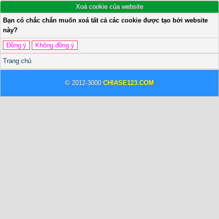
Xoá cookie của website
Bạn có chắc chắn muốn xoá tất cả các cookie được tạo bởi website
này?
Trang chủ
© 2012-3000
CHIASE123.COM