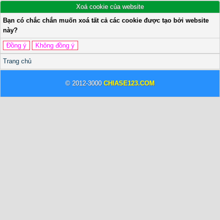
Xoá cookie của website
Bạn có chắc chắn muốn xoá tất cả các cookie được tạo bởi website
này?
Trang chủ
© 2012-3000
CHIASE123.COM