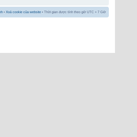
nh
•
Xoá cookie của website
• Thời gian được tính theo giờ UTC + 7 Giờ