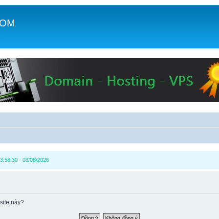
COM
c
3:58:30 - 08/08/2026
site này?