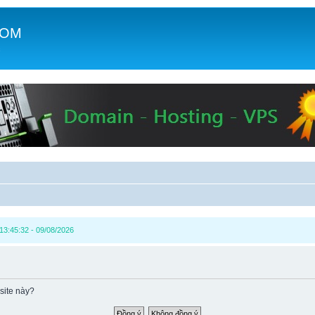
COM
c
13:45:32 - 09/08/2026
site này?