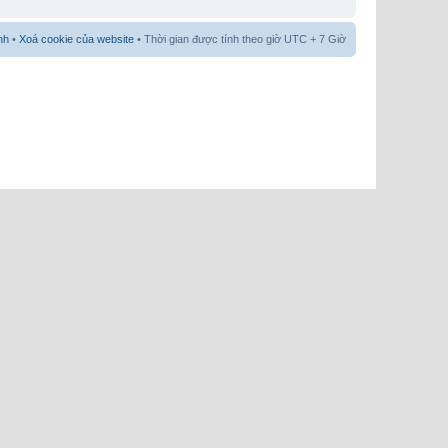
nh
•
Xoá cookie của website
• Thời gian được tính theo giờ UTC + 7 Giờ