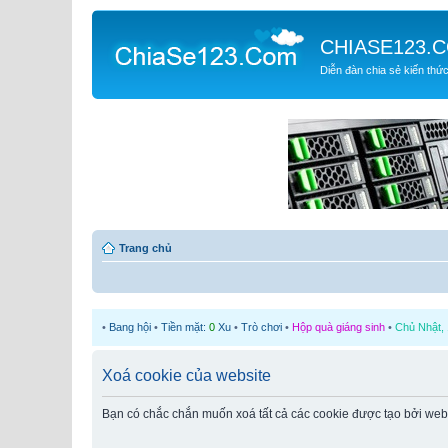
CHIASE123.
Diễn đàn chia sẻ kiến thứ
Trang chủ
•
Bang hội
•
Tiền mặt:
0
Xu
•
Trò chơi
•
Hộp quà giáng sinh
•
Chủ Nhật, 
Xoá cookie của website
Bạn có chắc chắn muốn xoá tất cả các cookie được tạo bởi web