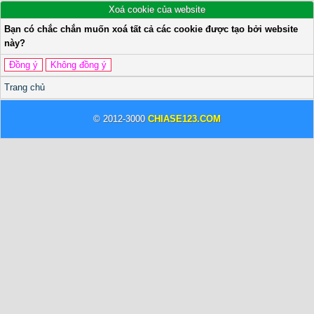
Xoá cookie của website
Bạn có chắc chắn muốn xoá tất cả các cookie được tạo bởi website
này?
Trang chủ
© 2012-3000
CHIASE123.COM