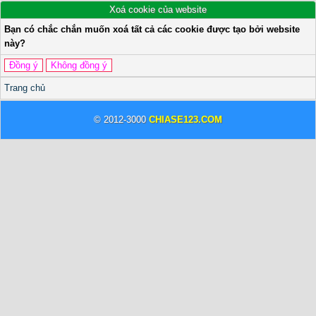
Xoá cookie của website
Bạn có chắc chắn muốn xoá tất cả các cookie được tạo bởi website
này?
Trang chủ
© 2012-3000
CHIASE123.COM